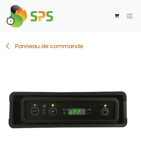
Se rendre au contenu
Panneau de commande