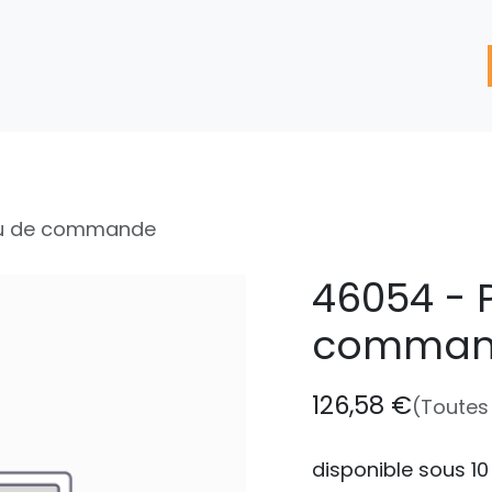
'assistance
Nos Services
Nos solutions de réparation
au de commande
46054 -
comman
126,58
€
(Toutes
disponible sous 10