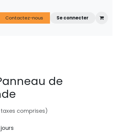
s
Contactez-nous
FAQ
Espace techniciens
Se connecter
 Panneau de
de
 taxes comprises)
 jours