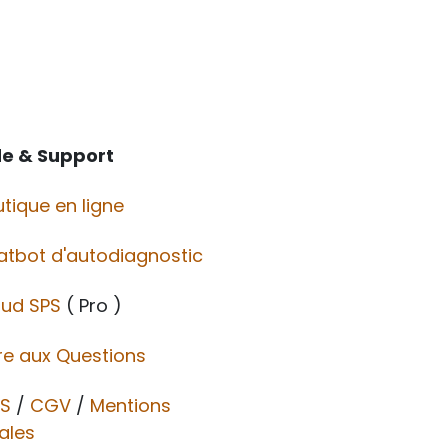
de & Support
tique en ligne
atbot d'autodiagnostic
oud SPS
( Pro )
re aux Questions
S
/
CGV​​
/
Mentions
ales