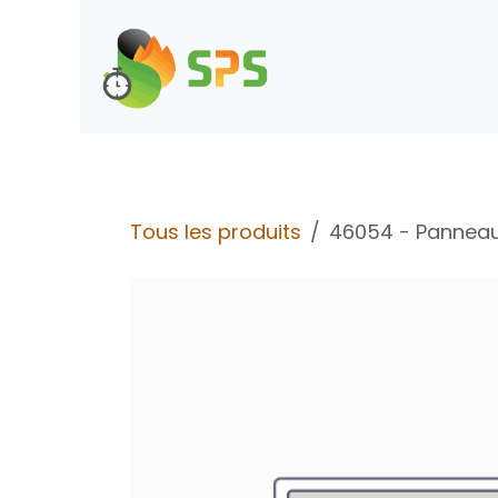
Se rendre au contenu
Boutique
Demande d
Tous les produits
46054 - Panne