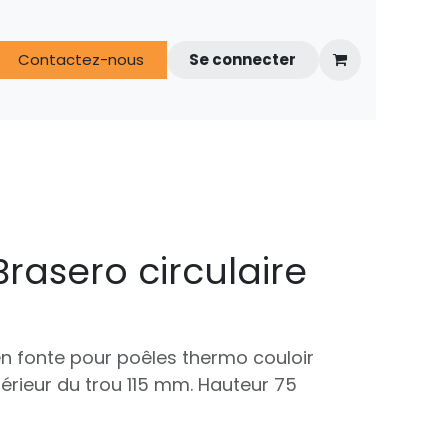
s
Contactez-nous
FAQ
Espace techniciens
Se connecter
Brasero circulaire
 en fonte pour poêles thermo couloir
térieur du trou 115 mm. Hauteur 75