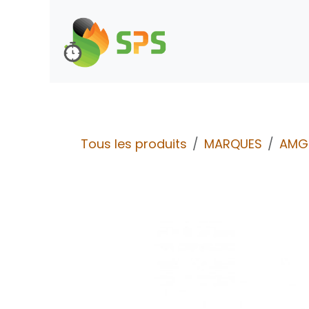
Se rendre au contenu
Boutique
Demande d
Tous les produits
MARQUES
AMG