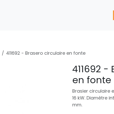
'assistance
Nos Services
Nos solutions de réparation
411692 - Brasero circulaire en fonte
411692 - 
en fonte
Brasier circulaire
16 kW. Diamètre in
mm.