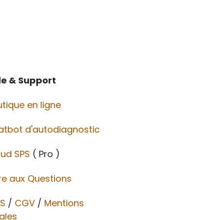
de & Support
tique en ligne
atbot d'autodiagnostic
oud SPS
( Pro )
re aux Questions
S
/
CGV​​
/
Mentions
ales