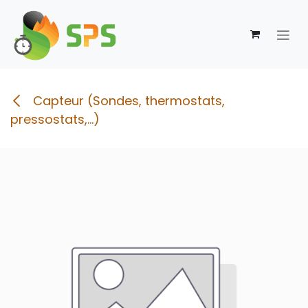
Se rendre au contenu
Capteur (Sondes, thermostats,
pressostats,...)