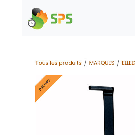
Se rendre au contenu
Boutique
Demande d
Tous les produits
MARQUES
ELLED
PROMO