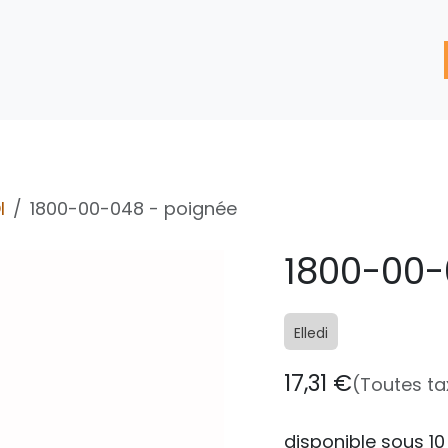
'assistance
Nos Services
Nos solutions de réparation
I
1800-00-048 - poignée
1800-00-
Elledi
17,31
€
(Toutes t
disponible sous 10