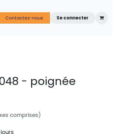
s
Contactez-nous
FAQ
Espace techniciens
Se connecter
048 - poignée
axes comprises)
 jours