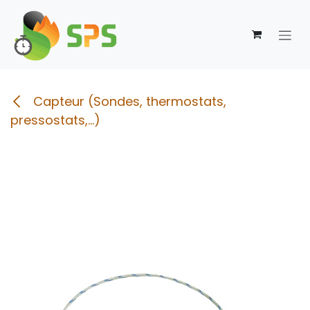
Se rendre au contenu
Capteur (Sondes, thermostats,
pressostats,...)